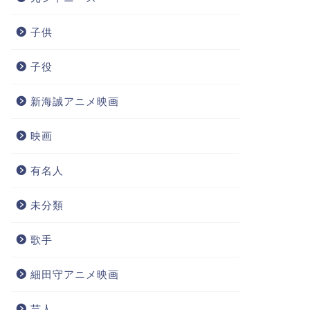
子供
子役
新海誠アニメ映画
映画
有名人
未分類
歌手
細田守アニメ映画
芸人