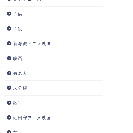
子供
子役
新海誠アニメ映画
映画
有名人
未分類
歌手
細田守アニメ映画
芸人