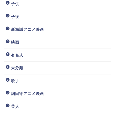
子供
子役
新海誠アニメ映画
映画
有名人
未分類
歌手
細田守アニメ映画
芸人