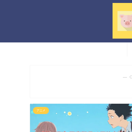
― 
アニメ