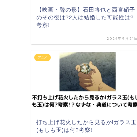
【映画・聲の形】石田将也と西宮硝子
のその後は?2人は結婚した可能性は?
考察!
2024年9月21
アニメ
打ち上げ花火したから見るかlガラス玉
(もしも玉)は何?考察!