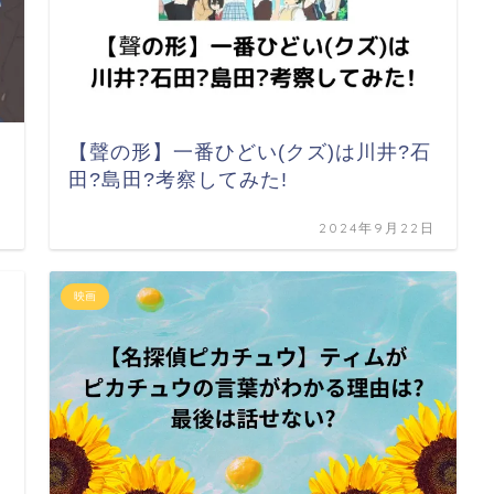
【聲の形】一番ひどい(クズ)は川井?石
田?島田?考察してみた!
日
2024年9月22日
映画