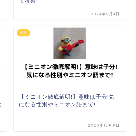
て考察!
日
2024年9月4日
映画
【ミニオン徹底解明!】意味は子分!気
は
になる性別やミニオン語まで!
日
2020年12月9日