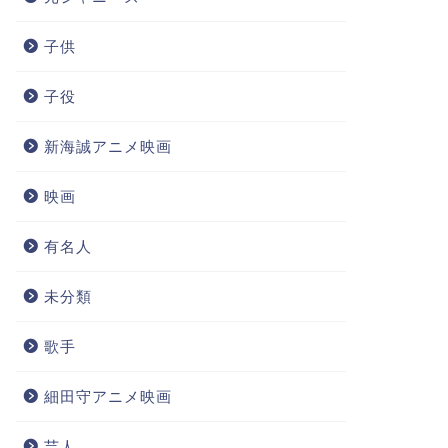
子供
子役
新海誠アニメ映画
映画
有名人
未分類
歌手
細田守アニメ映画
芸人