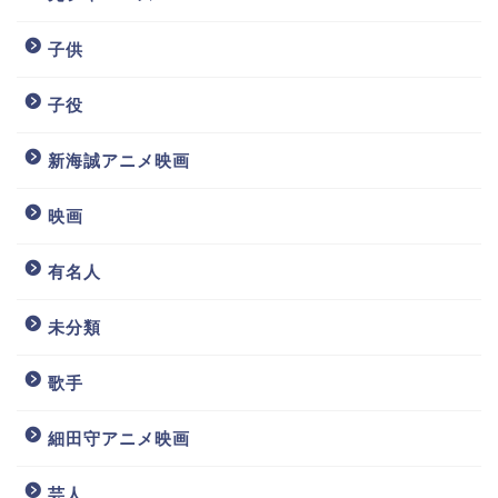
子供
子役
新海誠アニメ映画
映画
有名人
未分類
歌手
細田守アニメ映画
芸人