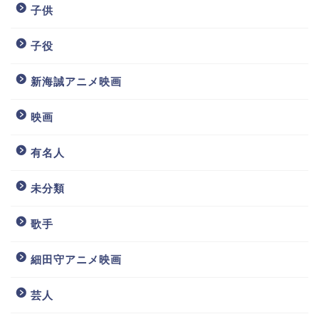
子供
子役
新海誠アニメ映画
映画
有名人
未分類
歌手
細田守アニメ映画
芸人