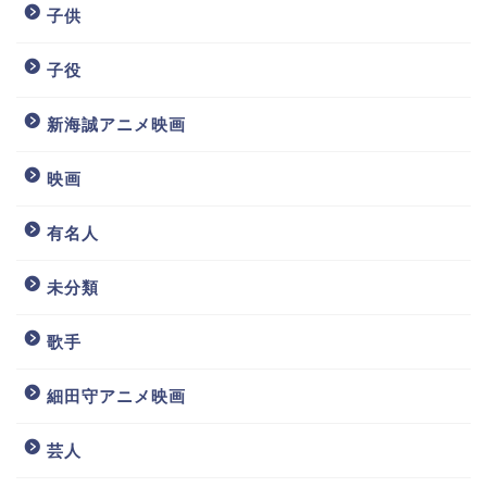
子供
子役
新海誠アニメ映画
映画
有名人
未分類
歌手
細田守アニメ映画
芸人