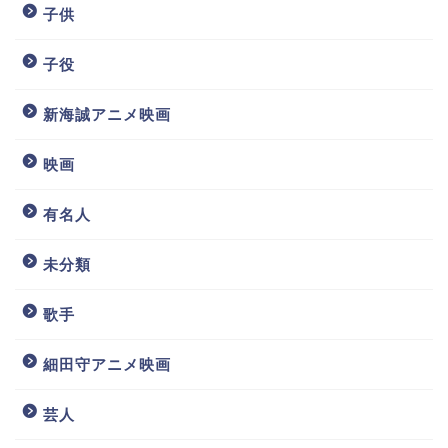
子供
子役
新海誠アニメ映画
映画
有名人
未分類
歌手
細田守アニメ映画
芸人