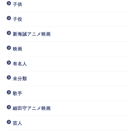
子供
子役
新海誠アニメ映画
映画
有名人
未分類
歌手
細田守アニメ映画
芸人