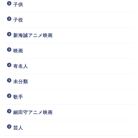
子供
子役
新海誠アニメ映画
映画
有名人
未分類
歌手
細田守アニメ映画
芸人