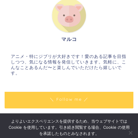
マルコ
アニメ・特にジブリが大好きです！愛のある記事を目指
しつつ、気になる情報を発信していきます。気軽に、こ
んなことあるんだ〜と楽しんでいただけたら嬉しいで
す。
＼ Follow me ／
よりよいエクスペリエンスを提供するため、当ウェブサイトでは
プライバシーポリシー
免責事項
Cookie を使用しています。引き続き閲覧する場合、Cookie の使用
2018–2026 はりきりマルコの〇〇な話
を承諾したものとみなされます。