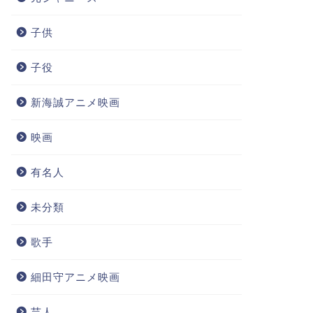
子供
子役
新海誠アニメ映画
映画
有名人
未分類
歌手
細田守アニメ映画
芸人