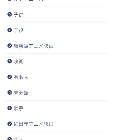
子供
子役
新海誠アニメ映画
映画
有名人
未分類
歌手
細田守アニメ映画
芸人