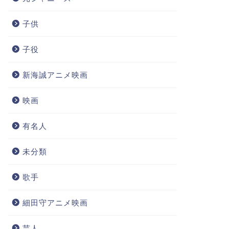
子供
子役
新海誠アニメ映画
映画
有名人
未分類
歌手
細田守アニメ映画
芸人