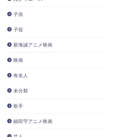
子供
子役
新海誠アニメ映画
映画
有名人
未分類
歌手
細田守アニメ映画
芸人