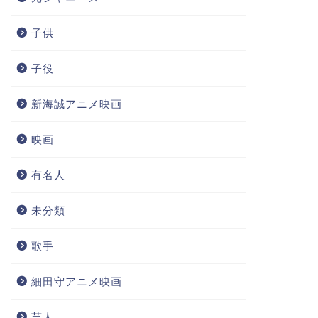
子供
子役
新海誠アニメ映画
映画
有名人
未分類
歌手
細田守アニメ映画
芸人