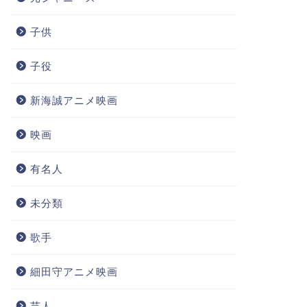
子供
子役
新海誠アニメ映画
映画
有名人
未分類
歌手
細田守アニメ映画
芸人