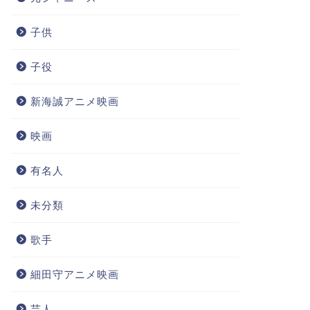
子供
子役
新海誠アニメ映画
映画
有名人
未分類
歌手
細田守アニメ映画
芸人