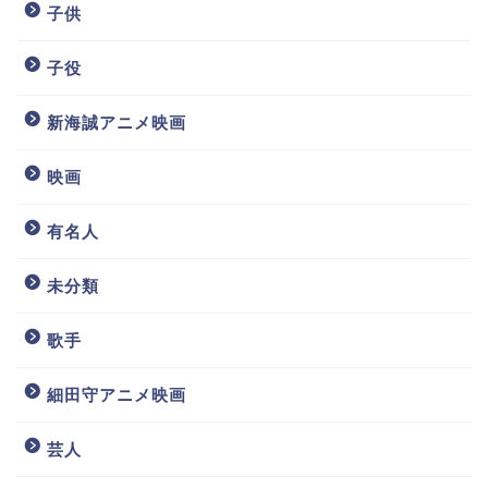
子供
子役
新海誠アニメ映画
映画
有名人
未分類
歌手
細田守アニメ映画
芸人