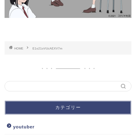
HOME
E1o21oVUcAEXV7m
カテゴリー
youtuber