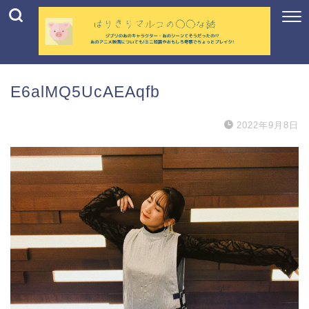
E6alMQ5UcAEAqfb
2022年9月8日