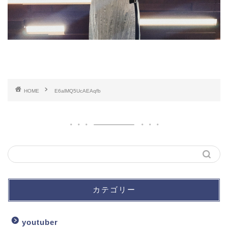
HOME
E6alMQ5UcAEAqfb
カテゴリー
youtuber