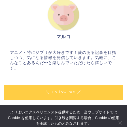
マルコ
アニメ・特にジブリが大好きです！愛のある記事を目指
しつつ、気になる情報を発信していきます。気軽に、こ
んなことあるんだ〜と楽しんでいただけたら嬉しいで
す。
＼ Follow me ／
よりよいエクスペリエンスを提供するため、当ウェブサイトでは
プライバシーポリシー
免責事項
Cookie を使用しています。引き続き閲覧する場合、Cookie の使用
2018–2026 はりきりマルコの〇〇な話
を承諾したものとみなされます。