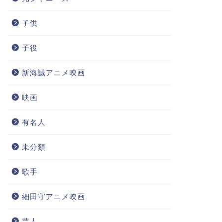
子供
子役
新海誠アニメ映画
映画
有名人
未分類
歌手
細田守アニメ映画
芸人