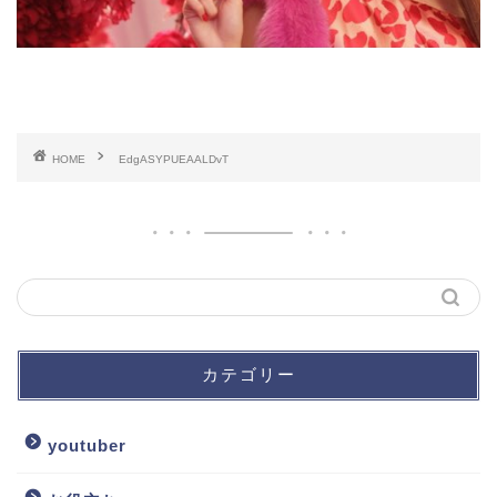
HOME
EdgASYPUEAALDvT
カテゴリー
youtuber