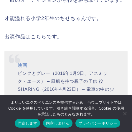
一般のオーディションから役を勝ち取っています。
才能溢れる小学2年生のちせちゃんです。
出演作品はこちらです。
映画
ピンクとグレー（2016年1月9日、アスミッ
ク・エース） – 風船を持つ親子の子供 役
SHARING（2016年4月23日） – 電車の中の少
女 役
よりよいエクスペリエンスを提供するため、当ウェブサイトでは
バースデーカード（2016年10月22日、東映）
Cookie を使用しています。引き続き閲覧する場合、Cookie の使用
– 鈴木紀子（幼少） 役
を承諾したものとみなされます。
3月のライオン 前編（2017年3月18日、東宝/ア
同意します
同意しません
プライバシーポリシー
ホーム
お問い合わせ
スミック・エース） – 川本モモ 役