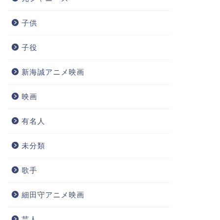
子供
子役
新海誠アニメ映画
映画
有名人
未分類
歌手
細田守アニメ映画
芸人