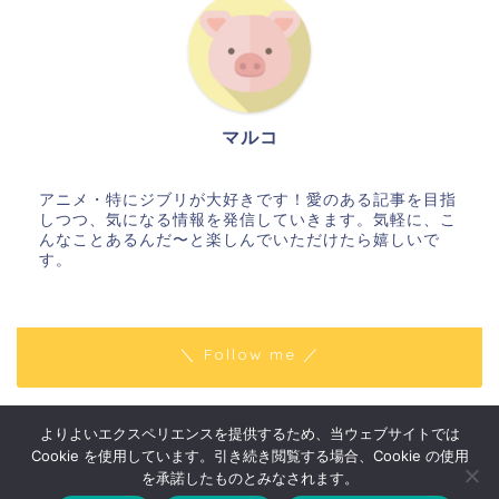
マルコ
アニメ・特にジブリが大好きです！愛のある記事を目指
しつつ、気になる情報を発信していきます。気軽に、こ
んなことあるんだ〜と楽しんでいただけたら嬉しいで
す。
＼ Follow me ／
よりよいエクスペリエンスを提供するため、当ウェブサイトでは
プライバシーポリシー
免責事項
Cookie を使用しています。引き続き閲覧する場合、Cookie の使用
2018–2026 はりきりマルコの〇〇な話
を承諾したものとみなされます。