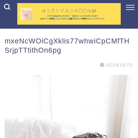
mxeNcWOiCgXklis77whwiCpCMfTH
SrjpTTtithOn6pg
2022年2月7日