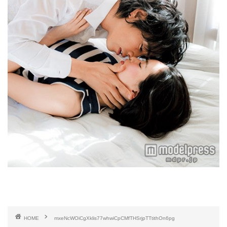
HOME
mxeNcWOiCgXklis77whwiCpCMfTHSrjpTTtithOn6pg