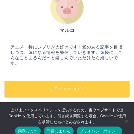
マルコ
アニメ・特にジブリが大好きです！愛のある記事を目指
しつつ、気になる情報を発信していきます。気軽に、こ
んなことあるんだ〜と楽しんでいただけたら嬉しいで
す。
＼ Follow me ／
よりよいエクスペリエンスを提供するため、当ウェブサイトでは
プライバシーポリシー
免責事項
Cookie を使用しています。引き続き閲覧する場合、Cookie の使用
2018–2026 はりきりマルコの〇〇な話
を承諾したものとみなされます。
同意します
同意しません
プライバシーポリシー