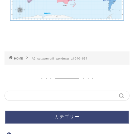
HOME
A2_sutapen-drill_worldmap_all-940×674
カテゴリー