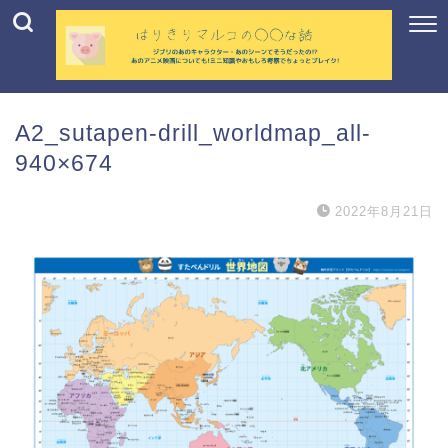
A2_sutapen-drill_worldmap_all-
940×674
2022年8月21日