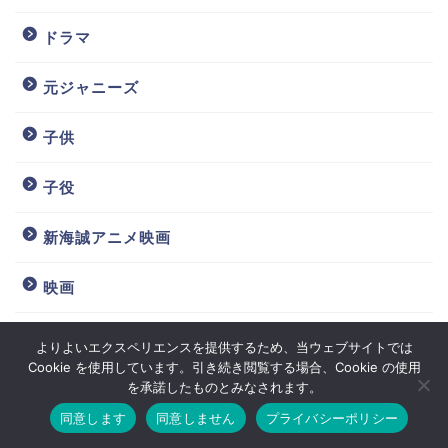
ドラマ
元ジャニーズ
子供
子役
新海誠アニメ映画
映画
有名人
よりよいエクスペリエンスを提供するため、当ウェブサイトでは
Cookie を使用しています。引き続き閲覧する場合、Cookie の使用
を承諾したものとみなされます。
未分類
同意します
同意しません
プライバシーポリシー
ホーム
お問い合わせ
歌手