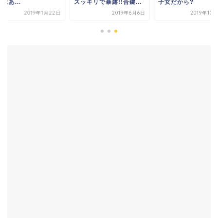
はあ...
スッキリで暴露!!合鍵...
子女だから?
2019年1月22日
2019年6月6日
2019年10