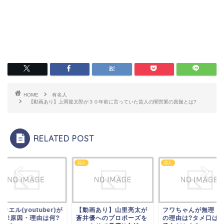
HOME
有名人
【動画あり】上岡龍太郎が３０年前に言っていた芸人の闇営業の真髄とは?
RELATED POST
人
芸人
芸人
ァエル(youtuber)が
【動画あり】山里亮太が
フワちゃんが無理・
ban!原因・理由は何?
蒼井優へのプロポーズを
の理由は?タメ口は