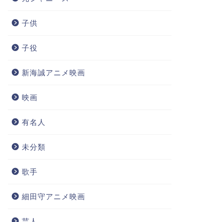
子供
子役
新海誠アニメ映画
映画
有名人
未分類
歌手
細田守アニメ映画
芸人