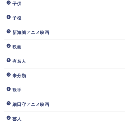
子供
子役
新海誠アニメ映画
映画
有名人
未分類
歌手
細田守アニメ映画
芸人