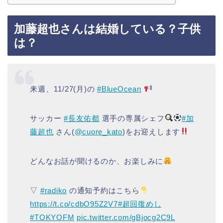
加藤超也さんは結婚している？子供
は？
来週、11/27(月)の
#BlueOcean
サッカー
#長友佑都
選手の専属シェフ
#加
藤超也
さん(
@cuore_kato
)をお迎えします
どんなお話が聞けるのか、お楽しみに
▽
#radiko
の通知予約はこちら
https://t.co/cdbO95Z2V7
#超回復めし
#TOKYOFM
pic.twitter.com/gBjocg2C9L