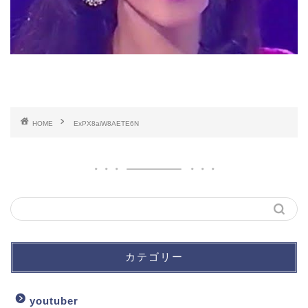
HOME
ExPX8aiW8AETE6N
カテゴリー
youtuber