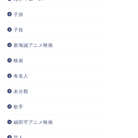
子供
子役
新海誠アニメ映画
映画
有名人
未分類
歌手
細田守アニメ映画
芸人