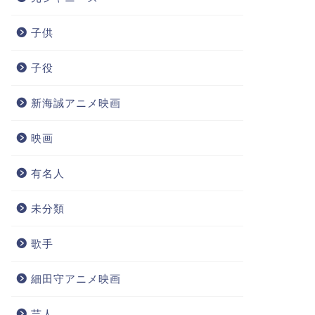
子供
子役
新海誠アニメ映画
映画
有名人
未分類
歌手
細田守アニメ映画
芸人