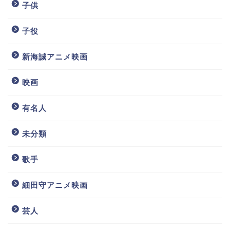
子供
子役
新海誠アニメ映画
映画
有名人
未分類
歌手
細田守アニメ映画
芸人