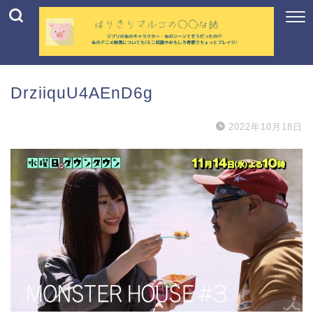
DrziiquU4AEnD6g
2022年10月18日