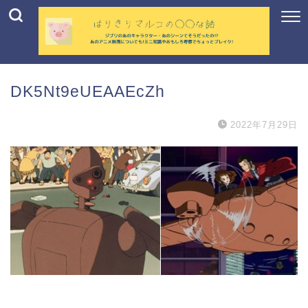
DK5Nt9eUEAAEcZh
2022年7月29日