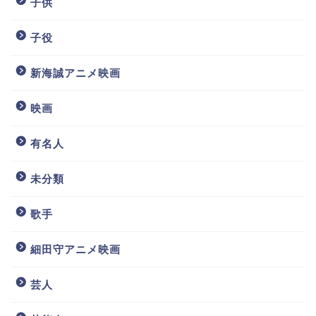
子供
子役
新海誠アニメ映画
映画
有名人
未分類
歌手
細田守アニメ映画
芸人