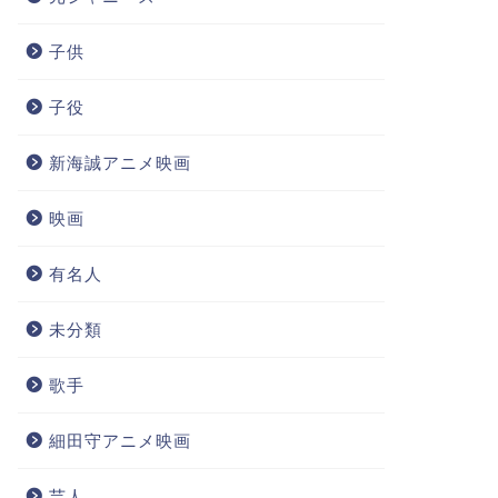
子供
子役
新海誠アニメ映画
映画
有名人
未分類
歌手
細田守アニメ映画
芸人