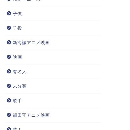
子供
子役
新海誠アニメ映画
映画
有名人
未分類
歌手
細田守アニメ映画
芸人