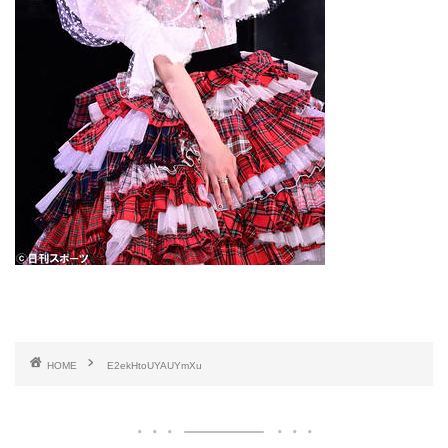
HOME
E2ekHtoUYAUYmXu