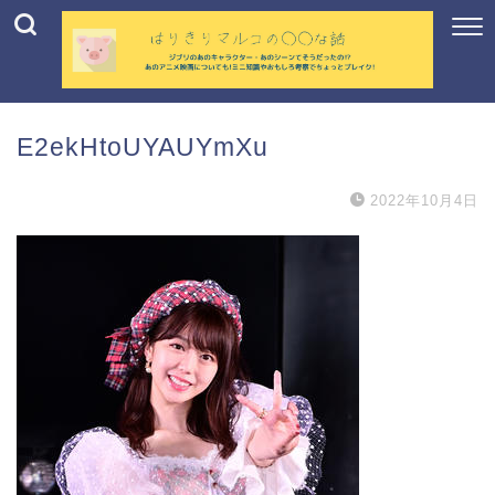
E2ekHtoUYAUYmXu
2022年10月4日