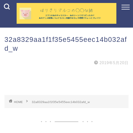
32a8329aa1f1f35e5455eec14b032af
d_w
2019年5月20日
HOME
32a8329aa1f1f35e5455eec14b032afd_w