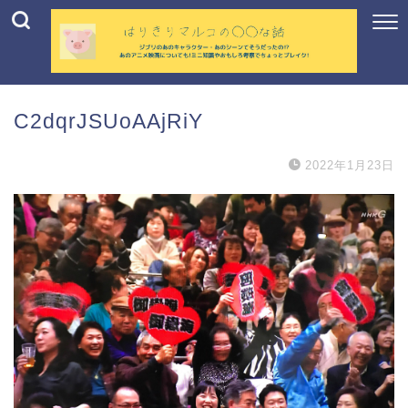
C2dqrJSUoAAjRiY
2022年1月23日