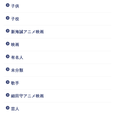
子供
子役
新海誠アニメ映画
映画
有名人
未分類
歌手
細田守アニメ映画
芸人