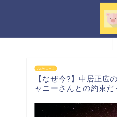
元ジャニーズ
【なぜ今?】中居正広
ャニーさんとの約束だっ