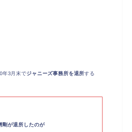
20年3月末で
ジャニーズ事務所を退所
する
彅剛が退所したのが