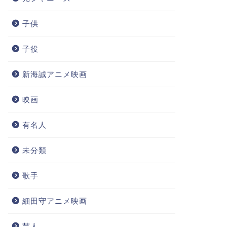
子供
子役
新海誠アニメ映画
映画
有名人
未分類
歌手
細田守アニメ映画
芸人