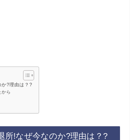
か?理由は？?
たから
所!なぜ今なのか?理由は？?