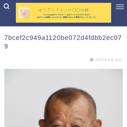
7bcef2c949a1120be072d4fdbb2ec07
9
2022年9月16日