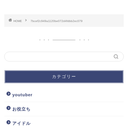
HOME
7bcef2c949a1120be072d4fdbb2ec079
カテゴリー
youtuber
お役立ち
アイドル