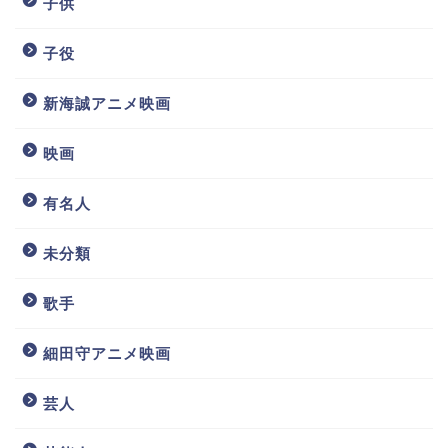
子供
子役
新海誠アニメ映画
映画
有名人
未分類
歌手
細田守アニメ映画
芸人