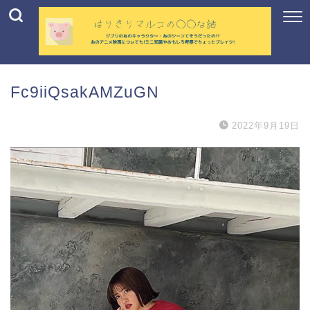
Fc9iiQsakAMZuGN
2022年9月19日