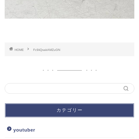
HOME
Fc9iiQsakAMZuGN
カテゴリー
youtuber