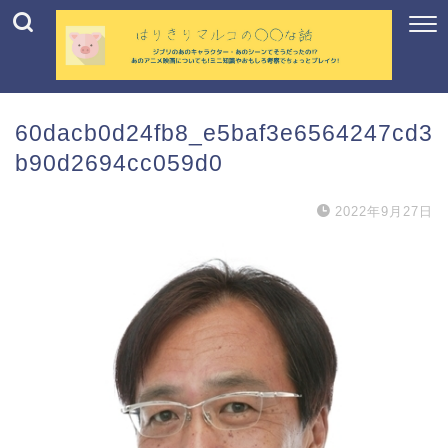
60dacb0d24fb8_e5baf3e6564247cd3
b90d2694cc059d0
2022年9月27日