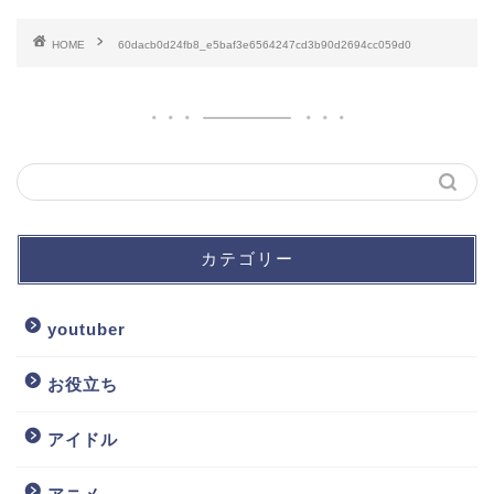
HOME
60dacb0d24fb8_e5baf3e6564247cd3b90d2694cc059d0
カテゴリー
youtuber
お役立ち
アイドル