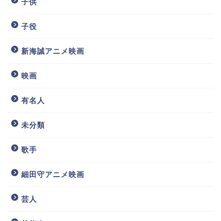
子供
子役
新海誠アニメ映画
映画
有名人
未分類
歌手
細田守アニメ映画
芸人